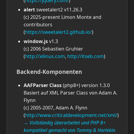
(
https://jquery.com/
)
alert
sweetalert2 v11.26.3
(c) 2025-present Limon Monte and
contributors
(
https://sweetalert2.github.io/
)
window.js
v1.3
(c) 2006 Sebastien Gruhier
(
http://xilinus.com
,
http://itseb.com
)
Backend-Komponenten
AAFParser Class
(php8+) version 1.3.0
Basiert auf XML Parser Class von Adam A.
Flynn
(c) 2005-2007, Adam A. Flynn
(
http://www.criticaldevelopment.net/xml/
)
→ Vollständig überarbeitet und PHP 8+
kompatibel gemacht von Tommy & Harlekin